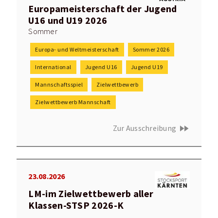
Europameisterschaft der Jugend
U16 und U19 2026
Sommer
Europa- und Weltmeisterschaft
Sommer 2026
International
Jugend U16
Jugend U19
Mannschaftsspiel
Zielwettbewerb
Zielwettbewerb Mannschaft
fast_forward
Zur Ausschreibung
23.08.2026
LM-im Zielwettbewerb aller
Klassen-STSP 2026-K