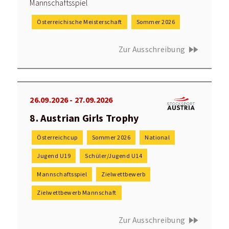
Mannschaftsspiel
Österreichische Meisterschaft
Sommer 2026
fast_forward
Zur Ausschreibung
26.09.2026 - 27.09.2026
8. Austrian Girls Trophy
Österreichcup
Sommer 2026
National
Jugend U19
Schüler/Jugend U14
Mannschaftsspiel
Zielwettbewerb
Zielwettbewerb Mannschaft
fast_forward
Zur Ausschreibung