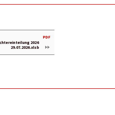
PDF
chtereinteilung 2026
fast_forward
29.07.2026.xlsb