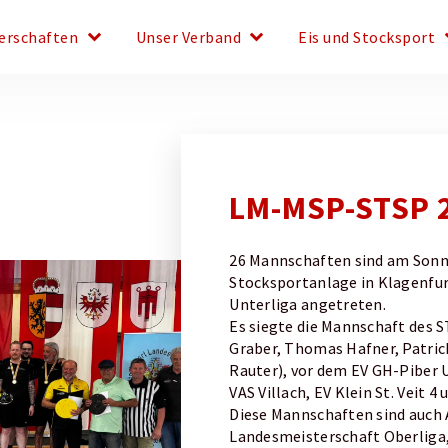
keyboard_arrow_down
keyboard_arrow_down
keyboar
erschaften
Unser Verband
Eis und Stocksport
LM-MSP-STSP 2
26 Mannschaften sind am Sonnt
Stocksportanlage in Klagenfur
Unterliga angetreten.
Es siegte die Mannschaft des ST
Graber, Thomas Hafner, Patric
Rauter), vor dem EV GH-Piber U
VAS Villach, EV Klein St. Veit 
Diese Mannschaften sind auch 
Landesmeisterschaft Oberliga,