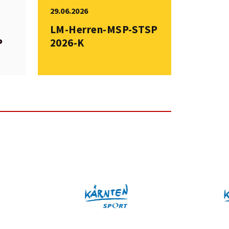
29.06.2026
LM-Herren-MSP-STSP
P
2026-K