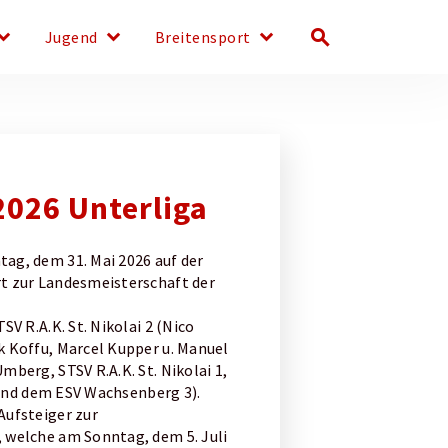
d_arrow_down
keyboard_arrow_down
keyboard_arrow_down
search
Jugend
Breitensport
026 Unterliga
ag, dem 31. Mai 2026 auf der
t zur Landesmeisterschaft der
SV R.A.K. St. Nikolai 2 (Nico
k Koffu, Marcel Kupper u. Manuel
mberg, STSV R.A.K. St. Nikolai 1,
4 und dem ESV Wachsenberg 3).
Aufsteiger zur
 welche am Sonntag, dem 5. Juli