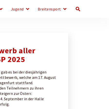
d_arrow_down
keyboard_arrow_down
keyboard_arrow_down
search
Jugend
Breitensport
werb aller
SP 2025
gab es bei der diesjährigen
ettbewerb, welche am 17. August
agenfurt stattfand.
 den Teilnehmern zu ihren
eigern zur Österr.
4. September in der Halle
rfolg.