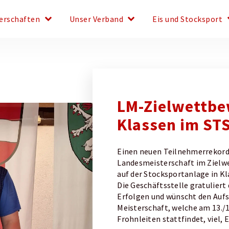
keyboard_arrow_down
keyboard_arrow_down
keyboar
erschaften
Unser Verband
Eis und Stocksport
LM-Zielwettbe
Klassen im ST
Einen neuen Teilnehmerrekord 
Landesmeisterschaft im Zielw
auf der Stocksportanlage in Kl
Die Geschäftsstelle gratuliert
Erfolgen und wünscht den Aufst
Meisterschaft, welche am 13./1
Frohnleiten stattfindet, viel, E