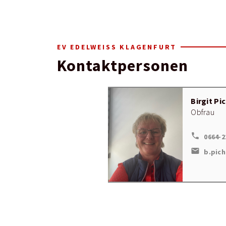
EV EDELWEISS KLAGENFURT
Kontaktpersonen
Birgit Pi
Obfrau
local_phone
0664-2
mail
b.pic