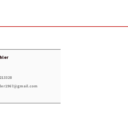
chler
213328
hler1967@gmail.com