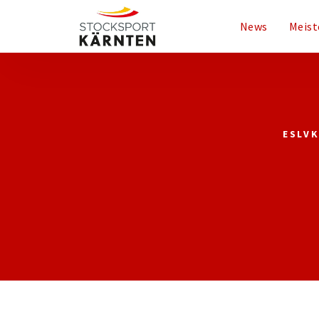
News
Meist
ESLV