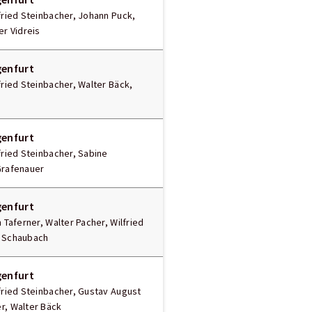
lfried Steinbacher, Johann Puck,
er Vidreis
genfurt
fried Steinbacher, Walter Bäck,
genfurt
lfried Steinbacher, Sabine
Grafenauer
genfurt
n Taferner, Walter Pacher, Wilfried
d Schaubach
genfurt
lfried Steinbacher, Gustav August
r, Walter Bäck